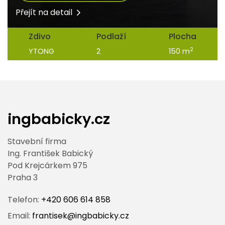
Přejít na detail
Zdivo
Podlaží
Plocha
2
YTONG
2
150 m
ingbabicky.cz
Stavební firma
Ing. František Babický
Pod Krejcárkem 975
Praha 3
Telefon:
+420 606 614 858
Email:
frantisek@ingbabicky.cz