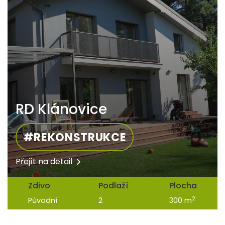
RD Klánovice
#REKONSTRUKCE
Přejít na detail
Zdivo
Podlaží
Plocha
2
Původní
2
300 m