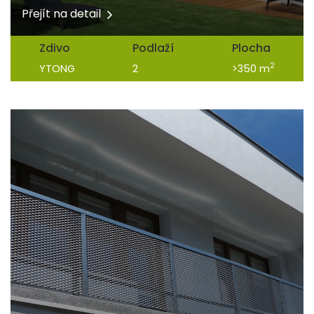
Přejít na detail
Zdivo
Podlaží
Plocha
2
YTONG
2
>350 m